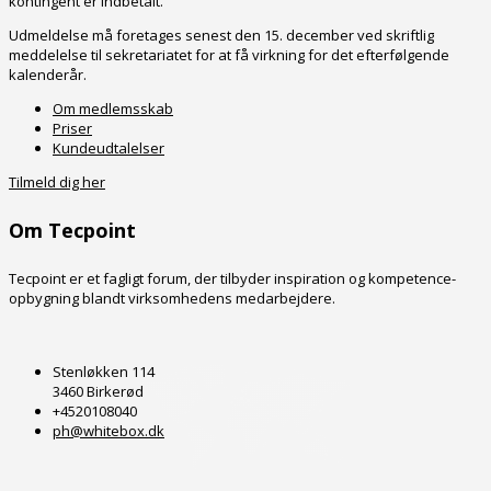
kontingent er indbetalt.
Udmeldelse må foretages senest den 15. december ved skriftlig
meddelelse til sekretariatet for at få virkning for det efterfølgende
kalenderår.
Om medlemsskab
Priser
Kundeudtalelser
Tilmeld dig her
Om Tecpoint
Tecpoint er et fagligt forum, der tilbyder inspiration og kompetence-
opbygning blandt virksomhedens medarbejdere.
Stenløkken 114
3460 Birkerød
+4520108040
ph@whitebox.dk