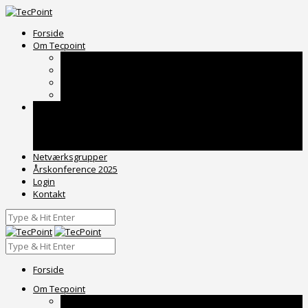
Forside
Om Tecpoint
Historie
Organisation
Samarbejdspartnere
Medlemsliste
Tilmelding
Om medlemsskab
Priser
Kundeudtalelser
Netværksgrupper
Årskonference 2025
Login
Kontakt
Forside
Om Tecpoint
Historie