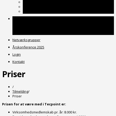
Organisation
Samarbejdspartnere
Medlemsliste
Tilmelding
Om medlemsskab
Priser
Kundeudtalelser
Netværksgrupper
Årskonference 2025
Login
Kontakt
Priser
/
Tilmelding
/
Priser
Prisen for at være med i Tecpoint er:
Virksomhedsmedlemskab pr. år: 8.000 kr.