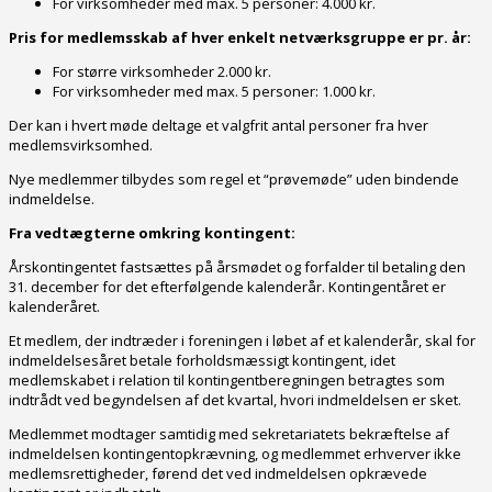
For virksomheder med max. 5 personer: 4.000 kr.
Pris for medlemsskab af hver enkelt netværksgruppe er pr. år:
For større virksomheder 2.000 kr.
For virksomheder med max. 5 personer: 1.000 kr.
Der kan i hvert møde deltage et valgfrit antal personer fra hver
medlemsvirksomhed.
Nye medlemmer tilbydes som regel et “prøvemøde” uden bindende
indmeldelse.
Fra vedtægterne omkring kontingent:
Årskontingentet fastsættes på årsmødet og forfalder til betaling den
31. december for det efterfølgende kalenderår. Kontingentåret er
kalenderåret.
Et medlem, der indtræder i foreningen i løbet af et kalenderår, skal for
indmeldelsesåret betale forholdsmæssigt kontingent, idet
medlemskabet i relation til kontingentberegningen betragtes som
indtrådt ved begyndelsen af det kvartal, hvori indmeldelsen er sket.
Medlemmet modtager samtidig med sekretariatets bekræftelse af
indmeldelsen kontingentopkrævning, og medlemmet erhverver ikke
medlemsrettigheder, førend det ved indmeldelsen opkrævede